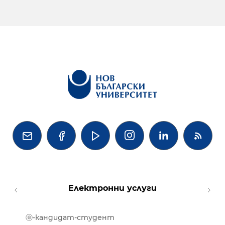




Електронни услуги
ⓔ-кандидат-студент
MOOD